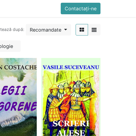
imente
Blog
Cursuri
Contactați-ne
Contactați-ne
Generator QR Onli
Recomandate
rtează după:
ologie