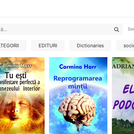
n
Cartea ta în format audio
Colecții
eBooks
Even
So
TEGORII
EDITURI
Dictionaries
soci