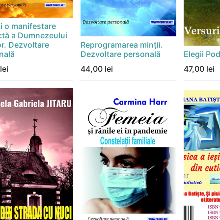
i o manifestare
ctă a Dumnezeului
or. Dezvoltare
Reprogramarea minții.
nală
Dezvoltare personală
Elegii Po
lei
44,00
lei
47,00
lei