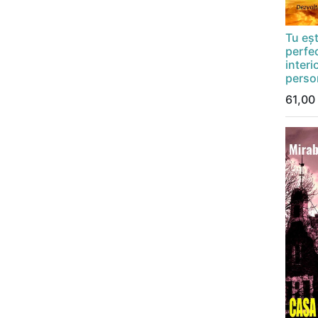
Tu eșt
perfe
interi
perso
61,00