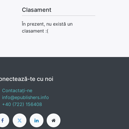
Clasament
În prezent, nu există un
clasament :(
onectează-te cu noi
Contactați-ne
info@epublishers.info
+40 (722) 156408