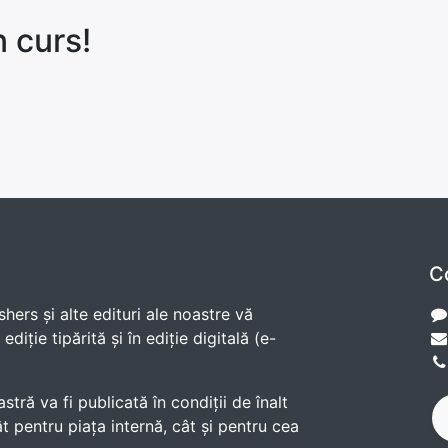
n curs!
C
shers și alte edituri ale noastre vă
diție tipărită și în ediție digitală (e-
ră va fi publicată în condiții de înalt
t pentru piața internă, cât și pentru cea