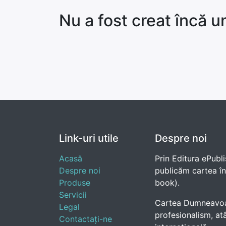
Nu a fost creat încă u
Link-uri utile
Despre noi
Acasă
Prin Editura ePubli
Despre noi
publicăm cartea în e
Produse
book).
Servicii
Cartea Dumneavoast
Legal
profesionalism, atâ
Contactați-ne