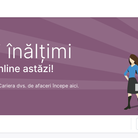
n
Cartea ta în format audio
Colecții
eBooks
Even
 înălțimi
nline astăzi!
Cariera dvs. de afaceri începe aici.