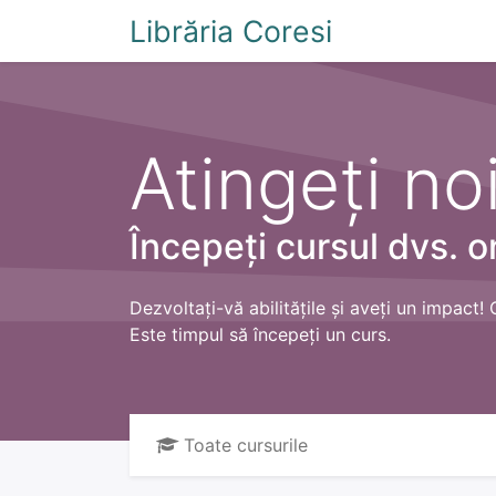
Librăria Coresi
Acasă
Magazi
Atingeți noi
Începeți cursul dvs. o
Dezvoltați-vă abilitățile și aveți un impact! 
Este timpul să începeți un curs.
Toate cursurile