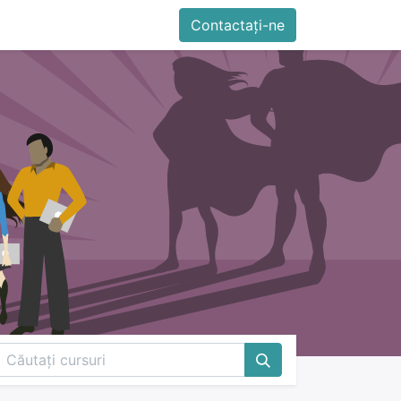
imente
Blog
Cursuri
Contactați-ne
Contactați-ne
Generator QR Onli