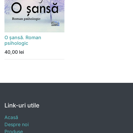
O șansă. Roman
psihologic
40,00
lei
Link-uri utile
Acasă
Despre noi
Produse