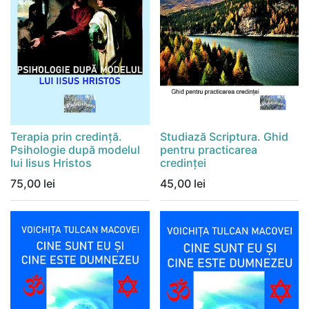
Terapia prin credință.
Studiază Scriptura. Ghid
Psihologie după modelul
pentru practicarea
lui Iisus Hristos
credinței
75,00
lei
45,00
lei