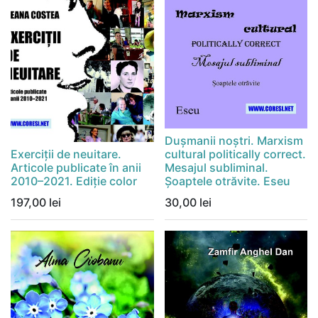
Dușmanii noștri. Marxism
Exerciții de neuitare.
cultural politically correct.
Articole publicate în anii
Mesajul subliminal.
2010–2021. Ediție color
Șoaptele otrăvite. Eseu
197,00
lei
30,00
lei