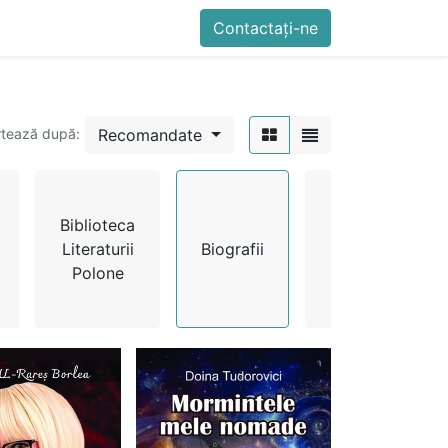
imente
Blog
Cursuri
Contactați-ne
Contactați-ne
Generator QR Onli
Recomandate
rtează după:
Biblioteca
Literaturii
Biografii
Calendar
Polone