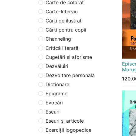
Carte de colorat
Carte-Interviu
Cărți de ilustrat
Cărți pentru copii
Channeling
Critică literară
Cugetări și aforisme
Episc
Dezvăluiri
Moru
Dezvoltare personală
120,0
Dicționare
Epigrame
Evocări
Eseuri
Eseuri și articole
Exerciții logopedice