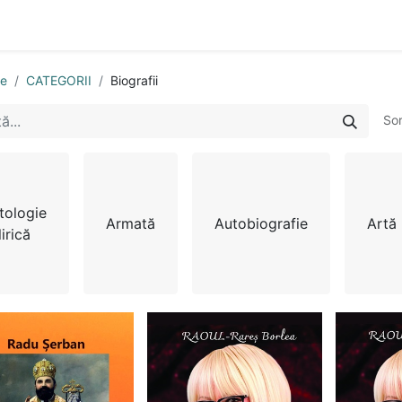
n
Cartea ta în format audio
Colecții
eBooks
Even
se
CATEGORII
Biografii
So
tologie
Armată
Autobiografie
Artă
lirică