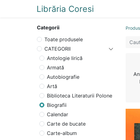
Librăria Coresi
Acasă
Magazi
Categorii
Produ
Toate produsele
CATEGORII
Antologie lirică
Armată
An
Autobiografie
Artă
Biblioteca Literaturii Polone
Biografii
Calendar
Carte de bucate
Carte-album