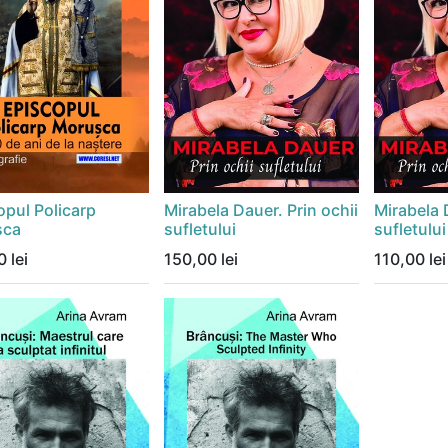
opul Policarp
Mirabela Dauer. Prin ochii
Mirabela 
șca
sufletului
sufletului
0
lei
150,00
lei
110,00
lei