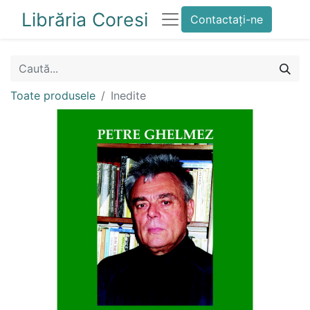
Librăria Coresi
Contactați-ne
Toate produsele
Inedite