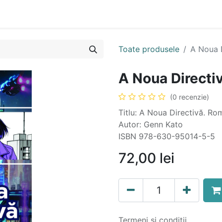
n
Cartea ta în format audio
Colecții
eBooks
Even
Toate produsele
A Noua 
A Noua Directi
(0 recenzie)
Titlu: A Noua Directivă. R
Autor: Genn Kato
ISBN 978-630-95014-5-5
72,00
lei
Termeni și condiții