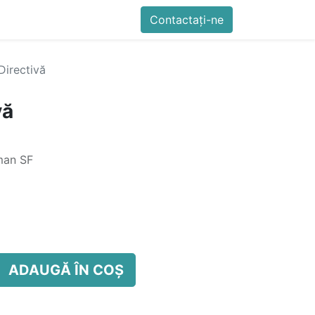
imente
Blog
Cursuri
Contactați-ne
Contactați-ne
Generator QR Onli
Directivă
vă
oman SF
ADAUGĂ ÎN COȘ