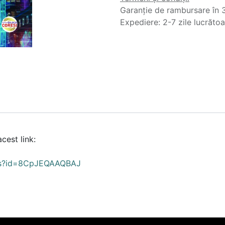
Garanție de rambursare în 3
Expediere: 2-7 zile lucrăto
acest link:
ails?id=8CpJEQAAQBAJ