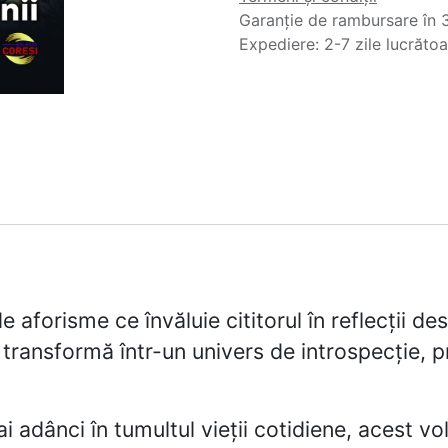
Garanție de rambursare în 3
Expediere: 2-7 zile lucrăto
aforisme ce învăluie cititorul în reflecții desp
 transformă într-un univers de introspecție,
i adânci în tumultul vieții cotidiene, acest v