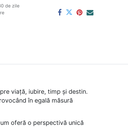
0 de zile
are
re viață, iubire, timp și destin.
 provocând în egală măsură
olum oferă o perspectivă unică