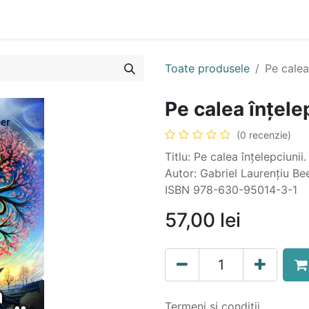
n
Cartea ta în format audio
Colecții
eBooks
Even
Toate produsele
Pe calea
Pe calea înțele
(0 recenzie)
Titlu: Pe calea înțelepciunii.
Autor: Gabriel Laurențiu Be
ISBN 978-630-95014-3-1
57,00
lei
Termeni și condiții