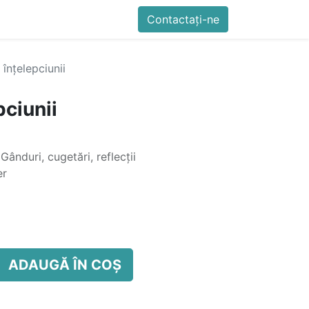
imente
Blog
Cursuri
Contactați-ne
Contactați-ne
Generator QR Onli
 înțelepciunii
pciunii
 Gânduri, cugetări, reflecții
er
ADAUGĂ ÎN COȘ