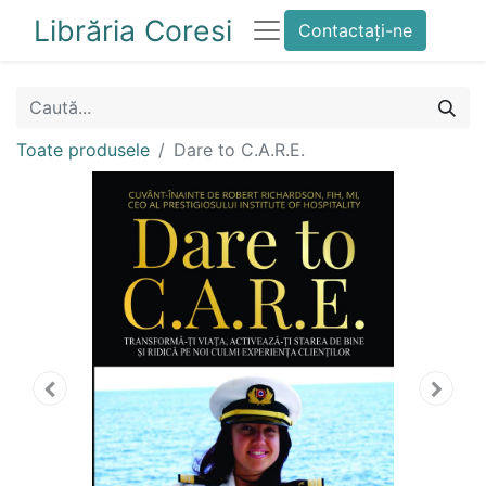
Librăria Coresi
Contactați-ne
Toate produsele
Dare to C.A.R.E.