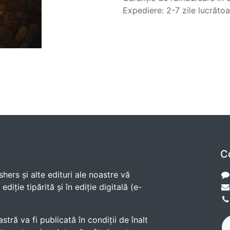
Expediere: 2-7 zile lucrăto
C
shers și alte edituri ale noastre vă
diție tipărită și în ediție digitală (e-
ră va fi publicată în condiții de înalt