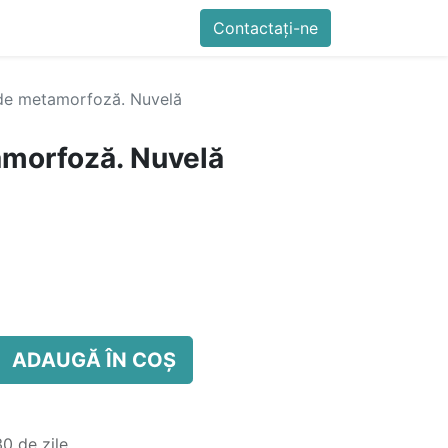
imente
Blog
Cursuri
Contactați-ne
Contactați-ne
Generator QR Onli
de metamorfoză. Nuvelă
amorfoză. Nuvelă
ADAUGĂ ÎN COȘ
0 de zile