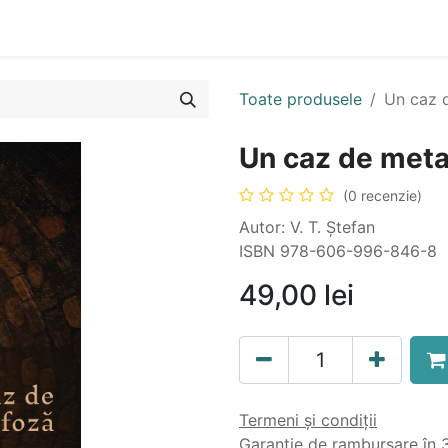
n
Cartea ta în format audio
Colecții
eBooks
Even
Toate produsele
Un caz 
Un caz de met
(0 recenzie)
Autor: V. T. Ștefan
ISBN 978-606-996-846-8
49,00
lei
Termeni și condiții
Garanție de rambursare în 3