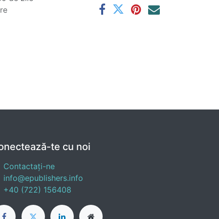
are
onectează-te cu noi
Contactați-ne
info@epublishers.info
+40 (722) 156408