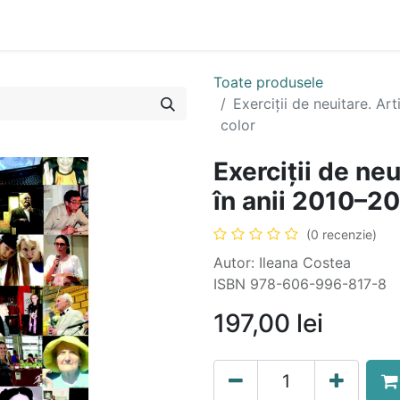
n
Cartea ta în format audio
Colecții
eBooks
Even
Toate produsele
Exerciții de neuitare. Ar
color
Exerciții de neu
în anii 2010–20
(0 recenzie)
Autor: Ileana Costea
ISBN 978-606-996-817-8
197,00
lei