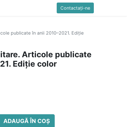
imente
Blog
Cursuri
Contactați-ne
Contactați-ne
Generator QR Onli
ticole publicate în anii 2010–2021. Ediție
itare. Articole publicate
21. Ediție color
ADAUGĂ ÎN COȘ