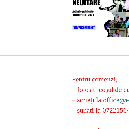
Pentru comenzi,
– folosiți coșul de 
– scrieți la
office@e
– sunați la 0722156