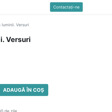
imente
Blog
Cursuri
Contactați-ne
Contactați-ne
Generator QR Onli
 luminii. Versuri
i. Versuri
ADAUGĂ ÎN COȘ
0 de zile