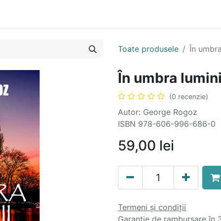
n
Cartea ta în format audio
Colecții
eBooks
Even
Toate produsele
În umbra
În umbra lumini
(0 recenzie)
Autor: George Rogoz
ISBN 978-606-996-686-0
59,00
lei
Termeni și condiții
Garanție de rambursare în 3