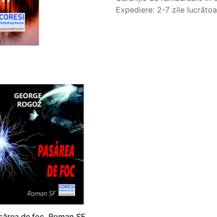
Expediere: 2-7 zile lucrăto
sărea de foc. Roman SF