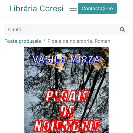
Librăria Coresi
Contactați-ne
Toate produsele
Ploaie de noiembrie. Roman