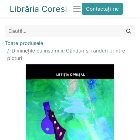
Librăria Coresi
Contactați-ne
Toate produsele
Diminețile cu insomnii. Gânduri și rânduri printre
picturi