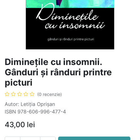
Diminețile cu insomnii.
Gânduri și rânduri printre
picturi
(0 recenzie)
Autor: Letiția Oprișan
ISBN 978-606-996-477-4
43,00
lei