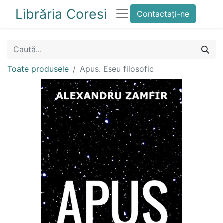
Librăria Coresi
Contactați-ne
Toate produsele
Apus. Eseu filosofic