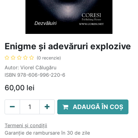
Enigme și adevăruri explozive
(0 recenzie)
Autor: Viorel Călugăru
ISBN 978-606-996-220-6
60,00
lei
ADAUGĂ ÎN COȘ
Termeni și condiții
Garanție de rambursare în 30 de zile