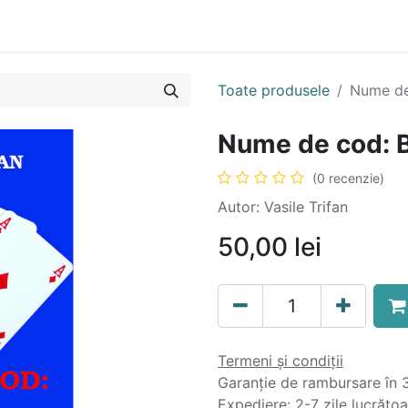
n
Cartea ta în format audio
Colecții
eBooks
Even
Toate produsele
Nume de 
Nume de cod: B
(0 recenzie)
Autor: Vasile Trifan
50,00
lei
Termeni și condiții
Garanție de rambursare în 3
Expediere: 2-7 zile lucrăto