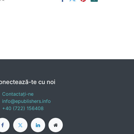
onectează-te cu noi
Contactați-ne
info@epublishers.info
+40 (722) 156408