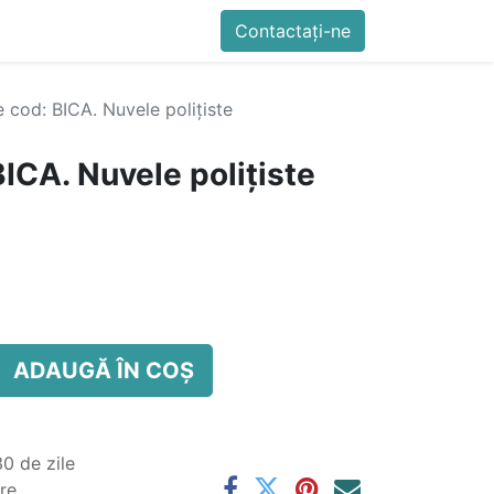
imente
Blog
Cursuri
Contactați-ne
Contactați-ne
Generator QR Onli
cod: BICA. Nuvele polițiste
ICA. Nuvele polițiste
ADAUGĂ ÎN COȘ
0 de zile
are