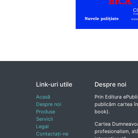
Link-uri utile
Despre noi
Acasă
Prin Editura ePubli
Despre noi
publicăm cartea în e
Produse
book).
Servicii
Cartea Dumneavoast
Legal
profesionalism, atâ
Contactați-ne