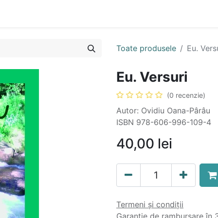
n
Cartea ta în format audio
Colecții
eBooks
Even
Toate produsele
Eu. Vers
Eu. Versuri
(0 recenzie)
Autor: Ovidiu Oana-Pârâu
ISBN 978-606-996-109-4
40,00
lei
Termeni și condiții
Garanție de rambursare în 3