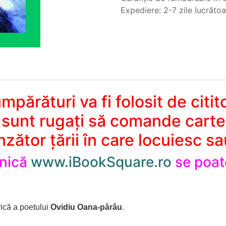
Expediere: 2-7 zile lucrăto
părături va fi folosit de citit
a sunt rugați să comande carte
zător țării în care locuiesc s
onică
www.iBookSquare.ro
se poat
rică a poetului
Ovidiu Oana-pârâu
.