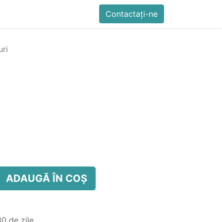
imente
Blog
Cursuri
Contactați-ne
Contactați-ne
Generator QR Onli
uri
ADAUGĂ ÎN COȘ
0 de zile