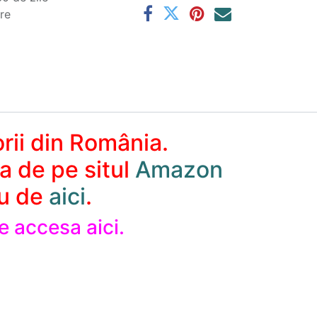
are
orii din România.
a de pe situl
Amazon
au de
aici
.
e accesa aici.