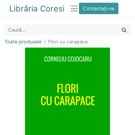
Librăria Coresi
Contactați-ne
Toate produsele
Flori cu carapace