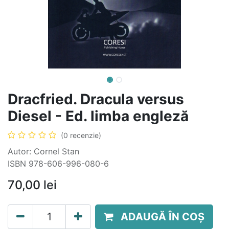
Dracfried. Dracula versus
Diesel - Ed. limba engleză
(0 recenzie)
Autor: Cornel Stan
ISBN 978-606-996-080-6
70,00
lei
ADAUGĂ ÎN COȘ