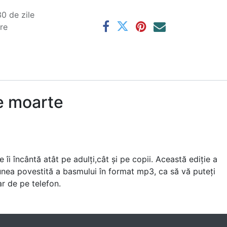
0 de zile
are
de moarte
i încântă atât pe adulţi,cât şi pe copii. Această ediţie a
iunea povestită a basmului în format mp3, ca să vă puteţi
ar de pe telefon.