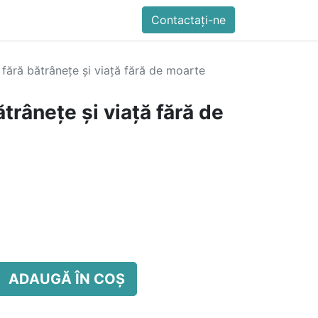
imente
Blog
Cursuri
Contactați-ne
Contactați-ne
Generator QR Onli
 fără bătrânețe și viață fără de moarte
ătrânețe și viață fără de
ADAUGĂ ÎN COȘ