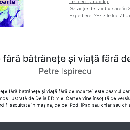
Termeni și condiții
Garanție de rambursare în 3
Expediere: 2-7 zile lucrăto
 fără bătrânețe și viață fără 
Petre Ispirecu
e fără batrâneţe şi viaţă fără de moarte” este basmul care î
mos ilustrată de Delia Eftimie. Cartea vine însoţită de vers
nd fi ascultată în maşină, de pe iPod, iPad sau chiar sau chi