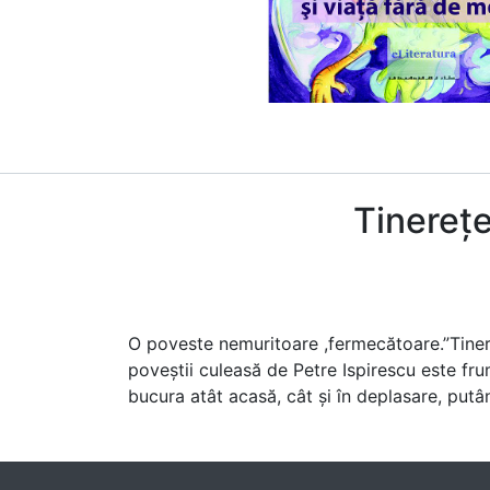
Tinerețe
O poveste nemuritoare ,fermecătoare.”Tinereţ
poveştii culeasă de Petre Ispirescu este fru
bucura atât acasă, cât şi în deplasare, putâ