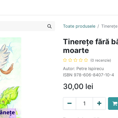
n
Cartea ta în format audio
Colecții
eBooks
Even
Toate produsele
Tinerețe
Tinerețe fără b
moarte
(0 recenzie)
Autor: Petre Ispirecu
ISBN 978-606-8407-10-4
30,00
lei