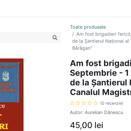
n
Cartea ta în format audio
Colecții
eBooks
Even
Toate produsele
Am fost brigadieri ferici
de la Șantierul Național al
Bărăgan”
Am fost brigadie
Septembrie - 1
de la Șantierul 
Canalul Magist
(0 recenzie)
Autor: Aurelian Dănescu
45,00
lei