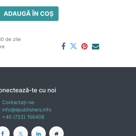
ADAUGĂ ÎN COȘ
0 de zile
are
onectează-te cu noi
Contactați-ne
info@epublishers.info
+40 (722) 156408