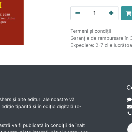
Termeni și condiții
Garanție de rambursare în 3
Expediere: 2-7 zile lucrăto
C
shers și alte edituri ale noastre vă
diție tipărită și în ediție digitală (e-
ră va fi publicată în condiții de înalt