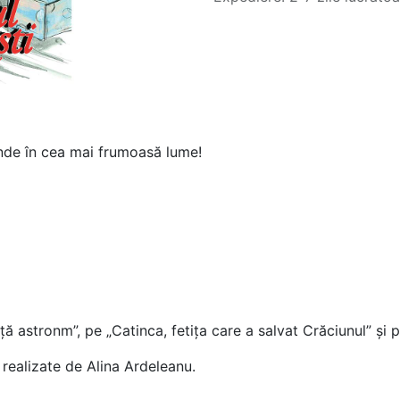
unde în cea mai frumoasă lume!
iță astronm”, pe „Catinca, fetița care a salvat Crăciunul” și 
t realizate de Alina Ardeleanu.