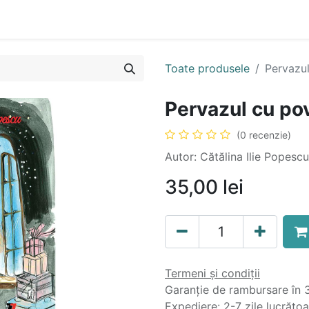
n
Cartea ta în format audio
Colecții
eBooks
Even
Toate produsele
Pervazul
Pervazul cu po
(0 recenzie)
Autor: Cătălina Ilie Popescu
35,00
lei
Termeni și condiții
Garanție de rambursare în 3
Expediere: 2-7 zile lucrăto