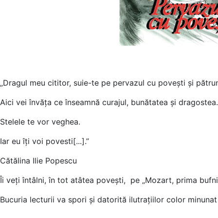
„Dragul meu cititor, suie-te pe pervazul cu povești și pătr
Aici vei învăța ce înseamnă curajul, bunătatea și dragostea.
Stelele te vor veghea.
Iar eu îți voi povesti[...].”
Cătălina Ilie Popescu
Îi veți întâlni, în tot atâtea povești, pe „Mozart, prima bufn
Bucuria lecturii va spori și datorită ilutrațiilor color minuna