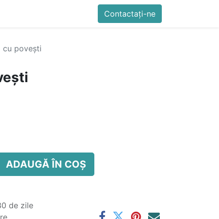
imente
Blog
Cursuri
Contactați-ne
Contactați-ne
Generator QR Onli
 cu povești
vești
ADAUGĂ ÎN COȘ
0 de zile
are