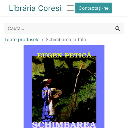
Librăria Coresi
Contactați-ne
Toate produsele
Schimbarea la față