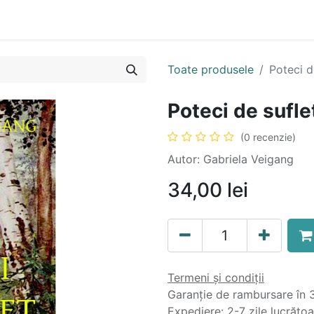
n
Cartea ta în format audio
Colecții
eBooks
Even
Toate produsele
Poteci d
Poteci de sufle
(0 recenzie)
Autor: Gabriela Veigang
34,00
lei
Termeni și condiții
Garanție de rambursare în 3
Expediere: 2-7 zile lucrăto