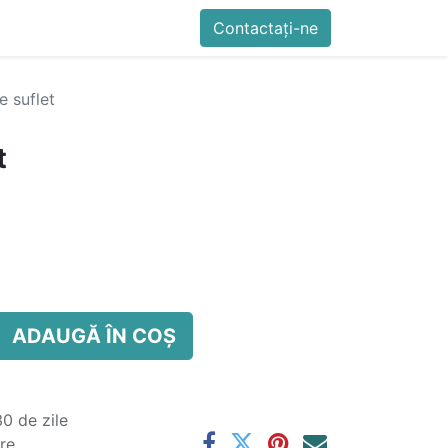
imente
Blog
Cursuri
Contactați-ne
Contactați-ne
Generator QR Onli
e suflet
t
ADAUGĂ ÎN COȘ
0 de zile
are