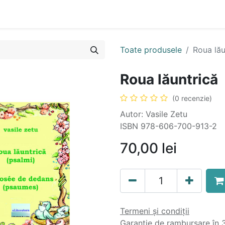
n
Cartea ta în format audio
Colecții
eBooks
Even
Toate produsele
Roua lău
Roua lăuntrică
(0 recenzie)
Autor: Vasile Zetu
ISBN 978-606-700-913-2
70,00
lei
Termeni și condiții
Garanție de rambursare în 3