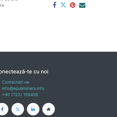
are
onectează-te cu noi
Contactați-ne
info@epublishers.info
+40 (722) 156408