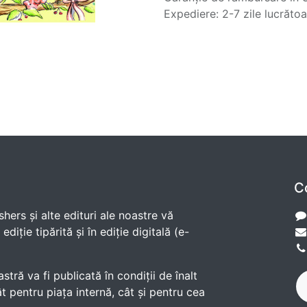
Expediere: 2-7 zile lucrăto
C
shers și alte edituri ale noastre vă
diție tipărită și în ediție digitală (e-
ră va fi publicată în condiții de înalt
t pentru piața internă, cât și pentru cea