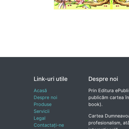
Link-uri utile
Despre noi
Acasă
Prin Editura ePubli
Despre noi
publicăm cartea în e
Produse
book).
Servicii
Cartea Dumneavoast
Legal
profesionalism, atâ
Contactați-ne