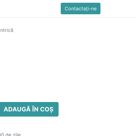
imente
Blog
Cursuri
Contactați-ne
Contactați-ne
Generator QR Onli
ntrică
ADAUGĂ ÎN COȘ
0 de zile