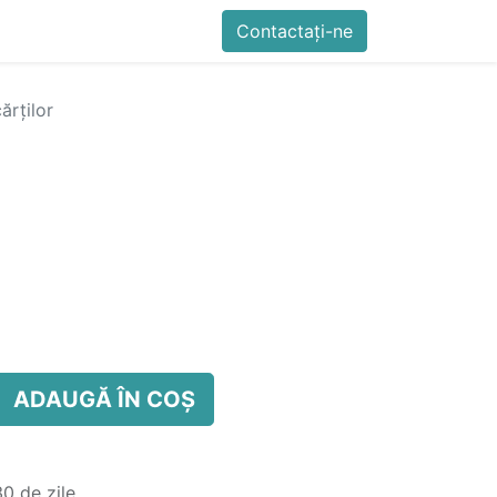
imente
Blog
Cursuri
Contactați-ne
Contactați-ne
Generator QR Onli
cărților
ADAUGĂ ÎN COȘ
0 de zile