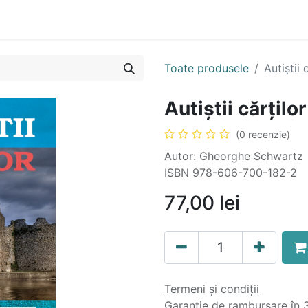
n
Cartea ta în format audio
Colecții
eBooks
Even
Toate produsele
Autiștii 
Autiștii cărților
(0 recenzie)
Autor: Gheorghe Schwartz
ISBN 978-606-700-182-2
77,00
lei
Termeni și condiții
Garanție de rambursare în 3