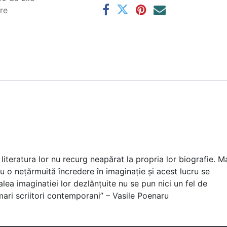
are
literatura lor nu recurg neapărat la propria lor biografie. M
au o nețărmuită încredere în imaginație și acest lucru se
calea imaginatiei lor dezlănțuite nu se pun nici un fel de
mari scriitori contemporani” – Vasile Poenaru