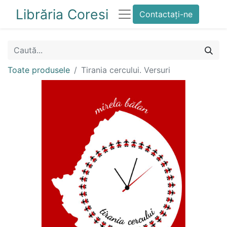
Librăria Coresi
Contactați-ne
Toate produsele
Tirania cercului. Versuri