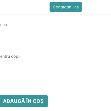
imente
Blog
Cursuri
Contactați-ne
Contactați-ne
Generator QR Onli
 mea
entru copii
ADAUGĂ ÎN COȘ