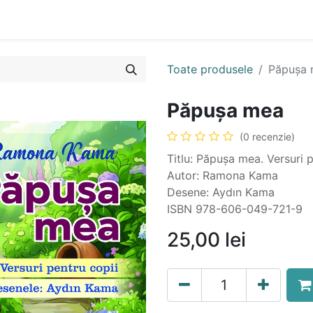
n
Cartea ta în format audio
Colecții
eBooks
Even
Toate produsele
Păpușa
Păpușa mea
(0 recenzie)
Titlu: Păpușa mea. Versuri p
Autor: Ramona Kama
Desene: Aydın Kama
ISBN 978-606-049-721-9
25,00
lei