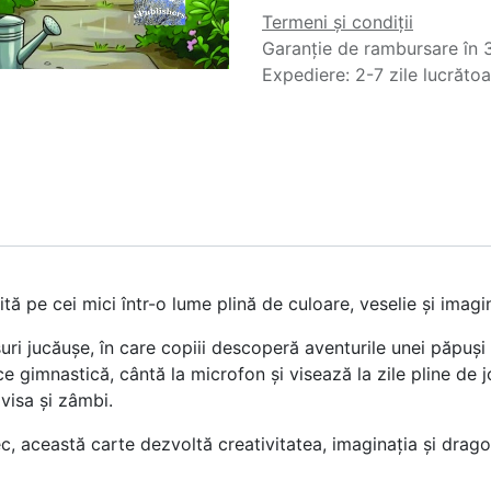
Termeni și condiții
Garanție de rambursare în 3
Expediere: 2-7 zile lucrăto
tă pe cei mici într-o lume plină de culoare, veselie și imagin
uri jucăușe, în care copiii descoperă aventurile unei păpuși
e gimnastică, cântă la microfon și visează la zile pline de 
visa și zâmbi.
rmec, această carte dezvoltă creativitatea, imaginația și dra