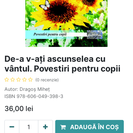
De-a v-ați ascunselea cu
vântul. Povestiri pentru copii
(0 recenzie)
Autor: Dragoș Miheț
ISBN 978-606-049-398-3
36,00
lei
ADAUGĂ ÎN COȘ