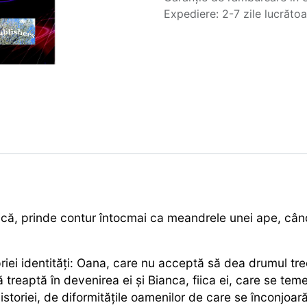
Expediere: 2-7 zile lucrăto
ică, prinde contur întocmai ca meandrele unei ape, cân
iei identități: Oana, care nu acceptă să dea drumul trecu
reaptă în devenirea ei și Bianca, fiica ei, care se teme 
storiei, de diformitățile oamenilor de care se înconjoară,