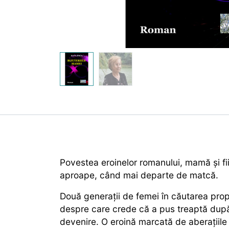
Povestea eroinelor romanului, mamă și fi
aproape, când mai departe de matcă.
Două generații de femei în căutarea propr
despre care crede că a pus treaptă după t
devenire. O eroină marcată de aberațiile i