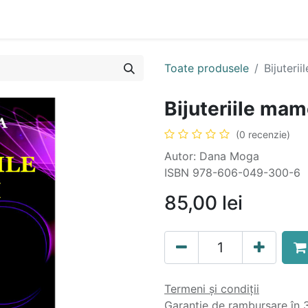
n
Cartea ta în format audio
Colecții
eBooks
Even
Toate produsele
Bijuteri
Bijuteriile ma
(0 recenzie)
Autor: Dana Moga
ISBN 978-606-049-300-6
85,00
lei
Termeni și condiții
Garanție de rambursare în 3