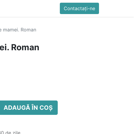
imente
Blog
Cursuri
Contactați-ne
Contactați-ne
Generator QR Onli
ile mamei. Roman
mei. Roman
ADAUGĂ ÎN COȘ
0 de zile