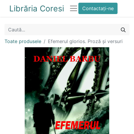
Librăria Coresi
Contactați-ne
Toate produsele
Efemerul glorios. Proză și versuri