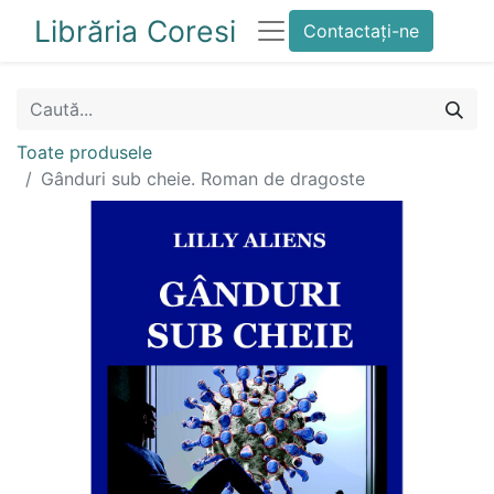
Librăria Coresi
Contactați-ne
Toate produsele
Gânduri sub cheie. Roman de dragoste