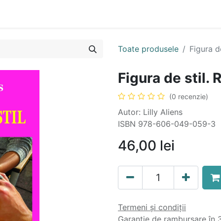
n
Cartea ta în format audio
Colecții
eBooks
Even
Toate produsele
Figura d
Figura de stil.
(0 recenzie)
Autor: Lilly Aliens
ISBN 978-606-049-059-3
46,00
lei
Termeni și condiții
Garanție de rambursare în 3