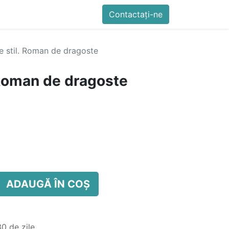
imente
Blog
Cursuri
Contactați-ne
Contactați-ne
Generator QR Onli
e stil. Roman de dragoste
 Roman de dragoste
ADAUGĂ ÎN COȘ
0 de zile