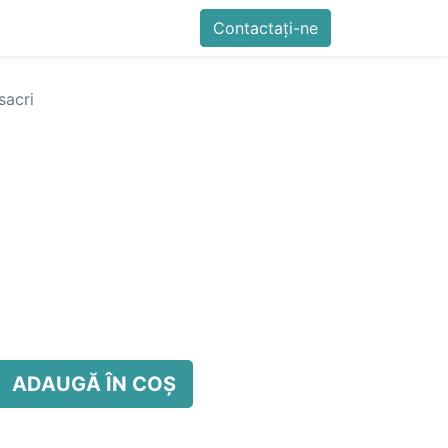
imente
Blog
Cursuri
Contactați-ne
Contactați-ne
Generator QR Onli
sacri
ADAUGĂ ÎN COȘ