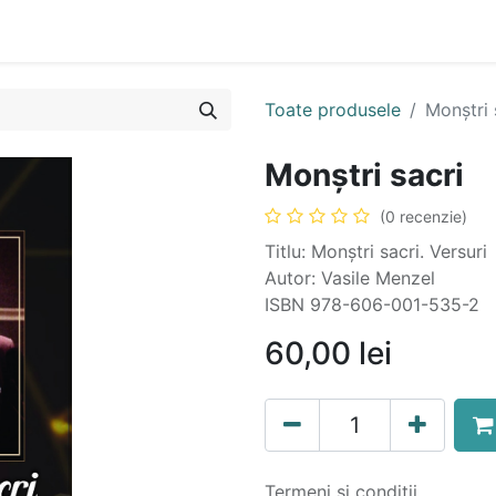
n
Cartea ta în format audio
Colecții
eBooks
Even
Toate produsele
Monștri 
Monștri sacri
(0 recenzie)
Titlu: Monștri sacri. Versuri
Autor: Vasile Menzel
ISBN 978-606-001-535-2
60,00
lei
Termeni și condiții