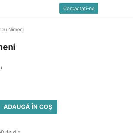
imente
Blog
Cursuri
Contactați-ne
Contactați-ne
Generator QR Onli
meu Nimeni
meni
u
ADAUGĂ ÎN COȘ
0 de zile