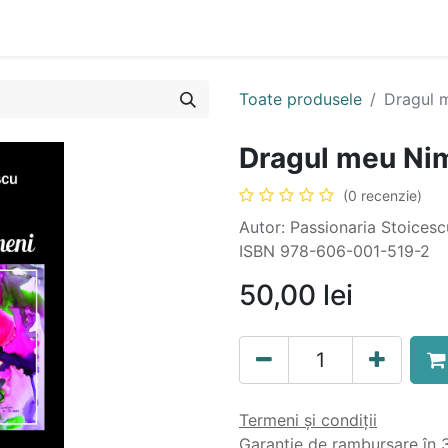
n
Cartea ta în format audio
Colecții
eBooks
Even
Toate produsele
Dragul 
Dragul meu Ni
(0 recenzie)
Autor: Passionaria Stoicesc
ISBN 978-606-001-519-2
50,00
lei
Termeni și condiții
Garanție de rambursare în 3