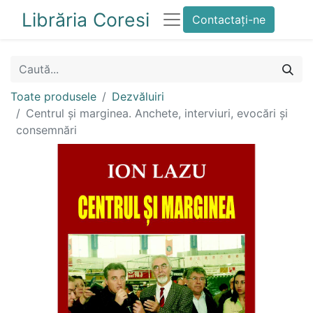
Librăria Coresi
Contactați-ne
Toate produsele
Dezvăluiri
Centrul și marginea. Anchete, interviuri, evocări și
consemnări