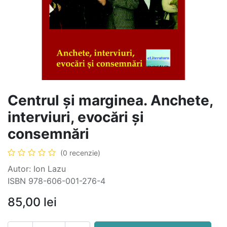
Centrul și marginea. Anchete,
interviuri, evocări și
consemnări
(0 recenzie)
Autor: Ion Lazu
ISBN 978-606-001-276-4
85,00
lei