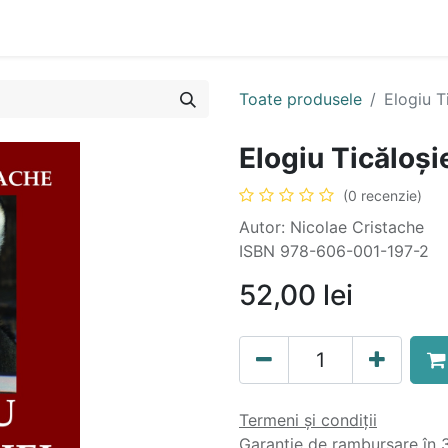
n
Cartea ta în format audio
Colecții
eBooks
Even
Toate produsele
Elogiu Ti
Elogiu Ticăloșie
(0 recenzie)
Autor: Nicolae Cristache
ISBN 978-606-001-197-2
52,00
lei
Termeni și condiții
Garanție de rambursare în 3