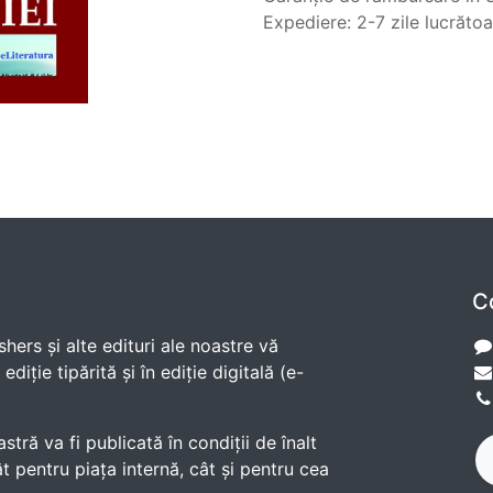
Expediere: 2-7 zile lucrăto
C
shers și alte edituri ale noastre vă
diție tipărită și în ediție digitală (e-
ră va fi publicată în condiții de înalt
t pentru piața internă, cât și pentru cea