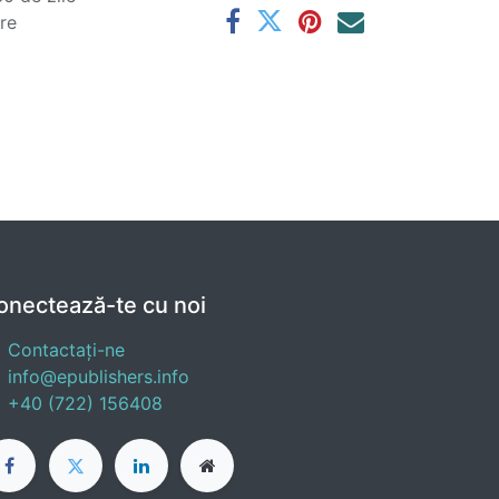
are
onectează-te cu noi
Contactați-ne
info@epublishers.info
+40 (722) 156408