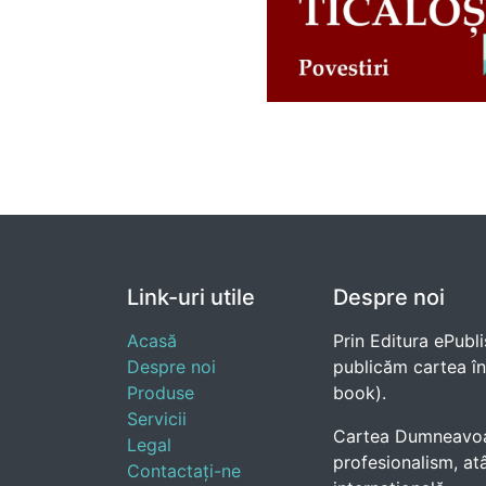
Link-uri utile
Despre noi
Acasă
Prin Editura ePubli
Despre noi
publicăm cartea în e
Produse
book).
Servicii
Cartea Dumneavoast
Legal
profesionalism, atâ
Contactați-ne