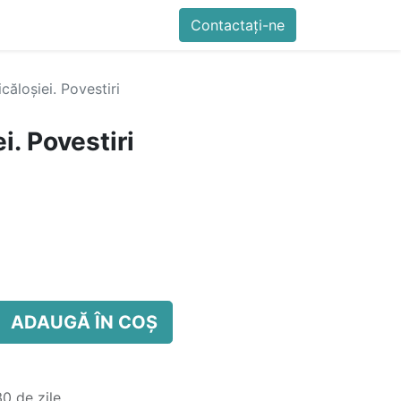
imente
Blog
Cursuri
Contactați-ne
Contactați-ne
Generator QR Onli
căloșiei. Povestiri
i. Povestiri
ADAUGĂ ÎN COȘ
0 de zile