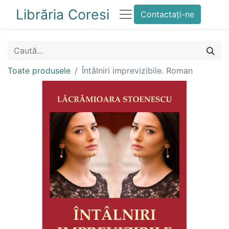
Librăria Coresi
Contactați-ne
Toate produsele
Întâlniri imprevizibile. Roman