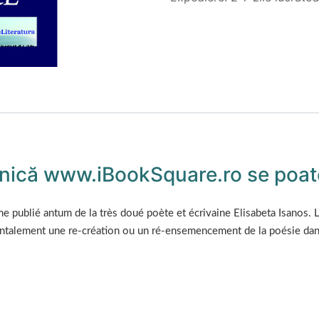
ronică www.iBookSquare.ro se poate
e publié antum de la très doué poète et écrivaine Elisabeta Isanos. L
ntalement une re-création ou un ré-ensemencement de la poésie dans