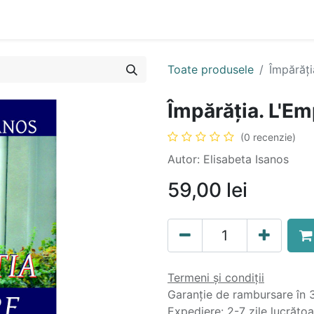
n
Cartea ta în format audio
Colecții
eBooks
Even
Toate produsele
Împărăți
Împărăția. L'Em
(0 recenzie)
Autor: Elisabeta Isanos
59,00
lei
Termeni și condiții
Garanție de rambursare în 3
Expediere: 2-7 zile lucrăto