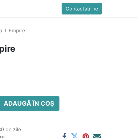
imente
Blog
Cursuri
Contactați-ne
Contactați-ne
Generator QR Onli
a. L'Empire
pire
ADAUGĂ ÎN COȘ
0 de zile
are