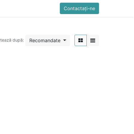
imente
Blog
Cursuri
Contactați-ne
Contactați-ne
Generator QR Onli
Recomandate
rtează după: