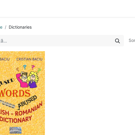
n
Cartea ta în format audio
Colecții
eBooks
Even
se
Dictionaries
So