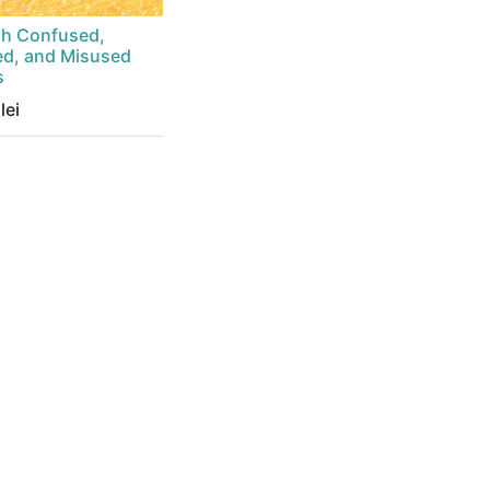
sh Confused,
d, and Misused
s
lei