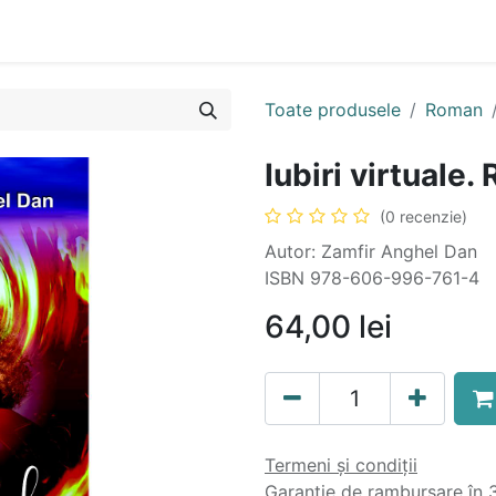
n
Cartea ta în format audio
Colecții
eBooks
Even
Toate produsele
Roman
Iubiri virtuale
(0 recenzie)
Autor: Zamfir Anghel Dan
ISBN 978-606-996-761-4
64,00
lei
Termeni și condiții
Garanție de rambursare în 3