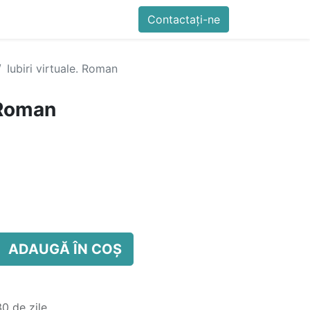
imente
Blog
Cursuri
Contactați-ne
Contactați-ne
Generator QR Onli
Iubiri virtuale. Roman
. Roman
ADAUGĂ ÎN COȘ
0 de zile