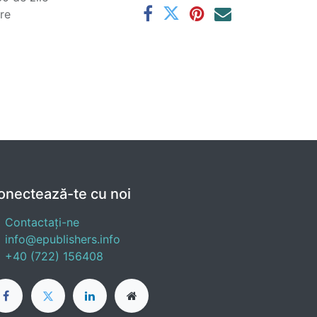
are
onectează-te cu noi
Contactați-ne
info@epublishers.info
+40 (722) 156408