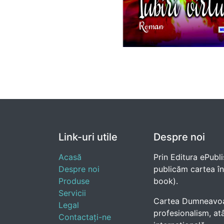
Link-uri utile
Despre noi
Acasă
Prin Editura ePubli
Despre noi
publicăm cartea în e
Produse
book).
Servicii
Cartea Dumneavoast
Legal
profesionalism, atâ
Contactați-ne