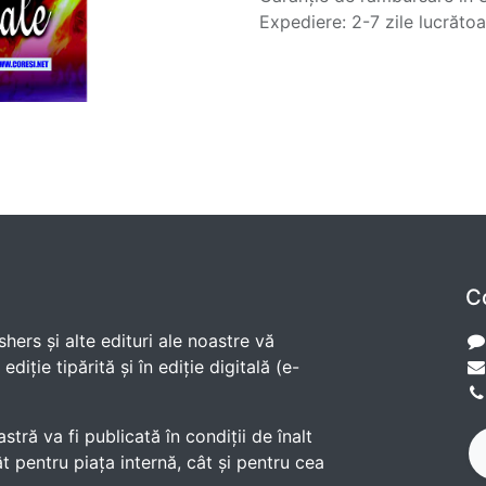
Expediere: 2-7 zile lucrăto
C
shers și alte edituri ale noastre vă
diție tipărită și în ediție digitală (e-
ră va fi publicată în condiții de înalt
t pentru piața internă, cât și pentru cea