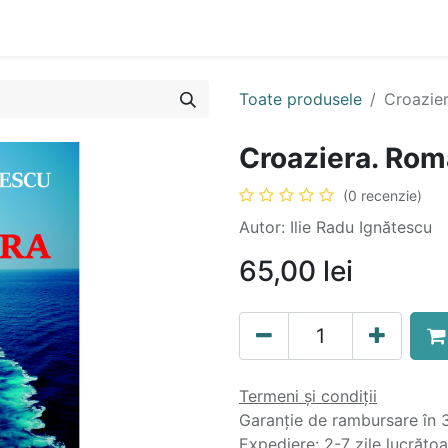
n
Cartea ta în format audio
Colecții
eBooks
Even
Toate produsele
Croazie
Croaziera. Ro
(0 recenzie)
Autor: Ilie Radu Ignătescu
65,00
lei
Termeni și condiții
Garanție de rambursare în 3
Expediere: 2-7 zile lucrăto