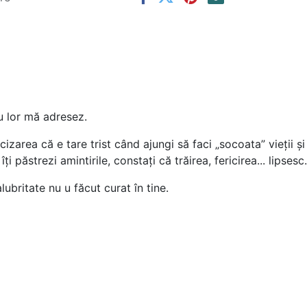
nu lor mă adresez.
izarea că e tare trist când ajungi să faci „socoata” vieții și
 păstrezi amintirile, constați că trăirea, fericirea... lipsesc.
ubritate nu u făcut curat în tine.