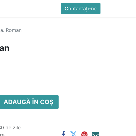
imente
Blog
Cursuri
Contactați-ne
Contactați-ne
Generator QR Onli
ra. Roman
man
ADAUGĂ ÎN COȘ
0 de zile
are