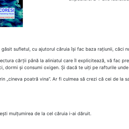
sit sufletul, cu ajutorul căruia își fac baza rațiunii, căci 
ura cărții până la aliniatul care îl explicitează, vă fac prec
, dormi și consumi oxigen. Și dacă te uiți pe rafturile unde îți
 „cineva poatră vina”. Ar fi culmea să crezi că cei de la sal
i mulțumirea de la cel căruia i-ai dăruit.