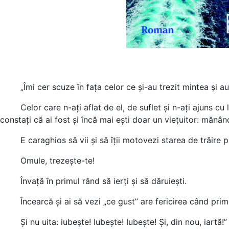
„Îmi cer scuze în fața celor ce și-au trezit mintea și au gă
Celor care n-ați aflat de el, de suflet și n-ați ajuns cu lect
constați că ai fost și încă mai ești doar un viețuitor: mănânci
E caraghios să vii și să îții motovezi starea de trăire prin
Omule, trezește-te!
Învață în primul rând să ierți și să dăruiești.
Încearcă și ai să vezi „ce gust” are fericirea când primeșt
Și nu uita: iubește! Iubește! Iubește! Și, din nou, iartă!”