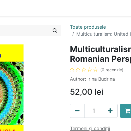
n
Cartea ta în format audio
Colecții
eBooks
Even
Toate produsele
Multiculturalism: United
Multiculturalis
Romanian Pers
(0 recenzie)
Author: Irina Budrina
52,00
lei
Termeni și condiții