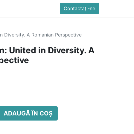
imente
Blog
Cursuri
Contactați-ne
Contactați-ne
Generator QR Onli
 in Diversity. A Romanian Perspective
m: United in Diversity. A
pective
ADAUGĂ ÎN COȘ