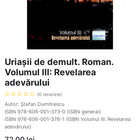
Uriașii de demult. Roman.
Volumul III: Revelarea
adevărului
(0 recenzie)
Autor: Ștefan Dumitrescu
ISBN 978-606-001-373-0 (ISBN general)
ISBN 978-606-001-376-1 (ISBN Volumul III: Revelarea
adevărului)
72,00
lei