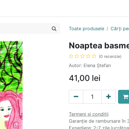
n
Cartea ta în format audio
Colecții
eBooks
Even
Toate produsele
Cărți pe
Noaptea basme
(0 recenzie)
Autor: Elena Ștefan
41,00
lei
Termeni și condiții
Garanție de rambursare în 3
Expediere: 2-7 zile lucrăto