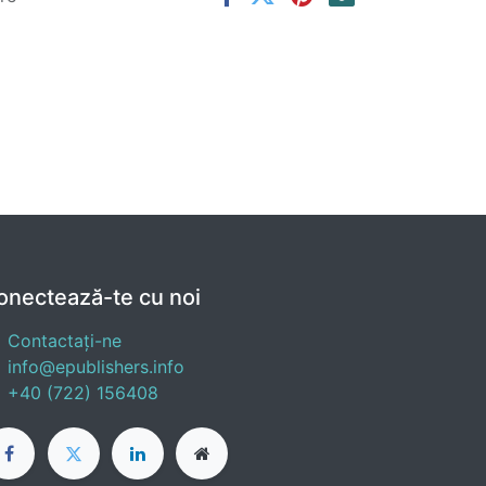
onectează-te cu noi
Contactați-ne
info@epublishers.info
+40 (722) 156408