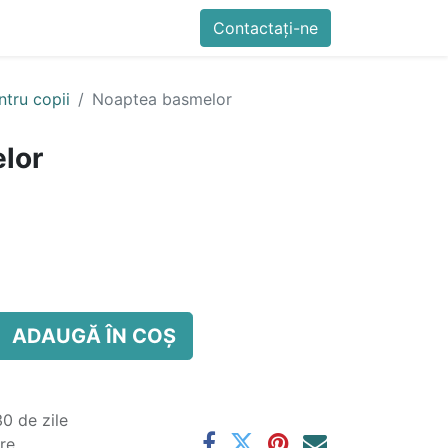
imente
Blog
Cursuri
Contactați-ne
Contactați-ne
Generator QR Onli
ntru copii
Noaptea basmelor
lor
ADAUGĂ ÎN COȘ
0 de zile
are