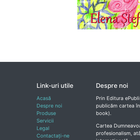
Link-uri utile
Despre noi
Acasă
Prin Editura ePubli
Despre noi
publicăm cartea în e
Produse
book).
Servicii
Cartea Dumneavoast
Legal
profesionalism, atâ
Contactați-ne