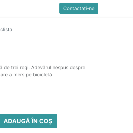
imente
Blog
Cursuri
Contactați-ne
Contactați-ne
Generator QR Onli
clista
ată de trei regi. Adevărul nespus despre
are a mers pe bicicletă
ADAUGĂ ÎN COȘ