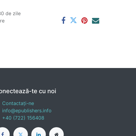
0 de zile
are
onectează-te cu noi
Contactați-ne
info@epublishers.info
+40 (722) 156408