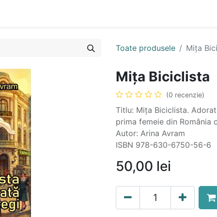
n
Cartea ta în format audio
Colecții
eBooks
Even
Toate produsele
Mița Bici
Mița Biciclista
(0 recenzie)
Titlu: Mița Biciclista. Ador
prima femeie din România c
Autor: Arina Avram
ISBN 978-630-6750-56-6
50,00
lei