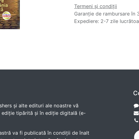
Termeni și condiții
Garanție de rambursare în 3
Expediere: 2-7 zile lucrăto
C
shers și alte edituri ale noastre vă
diție tipărită și în ediție digitală (e-
ră va fi publicată în condiții de înalt