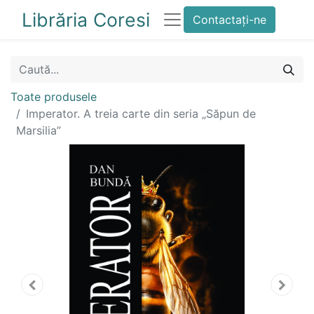
Librăria Coresi
Contactați-ne
Toate produsele
Imperator. A treia carte din seria „Săpun de
Marsilia”